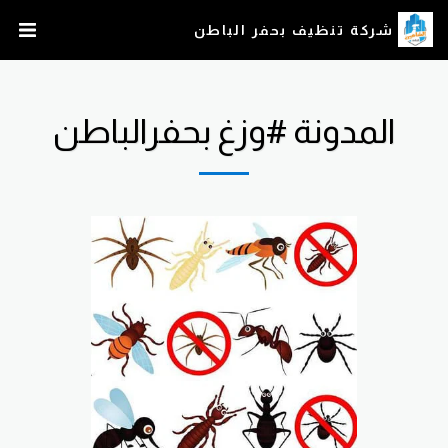
شركة تنظيف بحفر الباطن
المدونة #وزغ بحفرالباطن