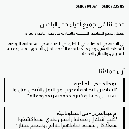
0500999061
–
0500222898
خدماتنا في جميع أحياء حفر الباطن
نغطي جميع المناطق السكنية والتجارية في حفر الباطن، مثل:
حي البلدية، حي الفيصلية، حي الباطن، حي الصناعية، حي السليمانية، الروضة،
المخطط الذهبي، وغيرها. كما نقدم الخدمة للفلل، الشقق، المستودعات،
المدارس، والمباني الجديدة.
آراء عملائنا
أبو خالد – حي الخالدية:
"الشاهين للنظافة أنقذوني من النمل الأبيض قبل ما
يسبب لي خسارة كبيرة. خدمة سريعة وفعالة."
أم عبدالعزيز – حي السليمانية:
"كنت أشك إن فيه نمل أبيض عندي، وجوا كشفوا
وفعلاً كان موجود. تعاملهم احترافي وتعقيم ممتاز."