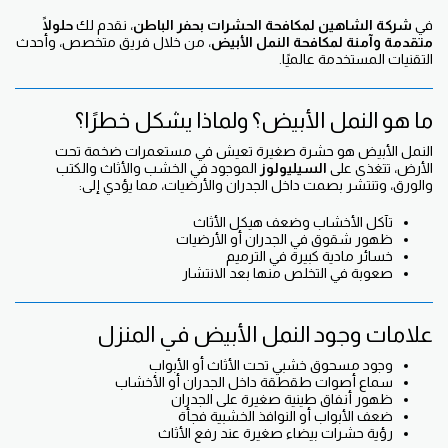
في
شركة الشاهين لمكافحة الحشرات بحفر الباطن
، نقدم لك
حلولًا
متقدمة وآمنة لمكافحة النمل الأبيض
، من خلال فريق متخصص، وأحدث
التقنيات المستخدمة عالميًا.
ما هو النمل الأبيض؟ ولماذا يشكل خطرًا؟
النمل الأبيض هو حشرة صغيرة تعيش في مستعمرات ضخمة تحت
الأرض، تتغذى على
السيليولوز
الموجود في الخشب والأثاث والكتب
والورق، وتنتشر بصمت داخل الجدران والأرضيات، مما يؤدي إلى:
تآكل الأخشاب وضعف هيكل الأثاث
ظهور شقوق في الجدران أو الأرضيات
خسائر مادية كبيرة في الترميم
صعوبة في التخلص منها بعد الانتشار
علامات وجود النمل الأبيض في المنزل
وجود مسحوق خشبي تحت الأثاث أو الأبواب
سماع أصوات طقطقة داخل الجدران أو الأخشاب
ظهور أنفاق طينية صغيرة على الجدران
ضعف الأبواب أو النوافذ الخشبية فجأة
رؤية حشرات بيضاء صغيرة عند رفع الأثاث